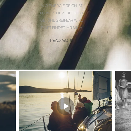
WO ENERGIE REICH IST
FLOW IN DER LUFT LIEGT
WORK
ME
YOU
GEFÜHL GREIFBAR WIRD
DORT FINDET IHR MICH
READ MORE