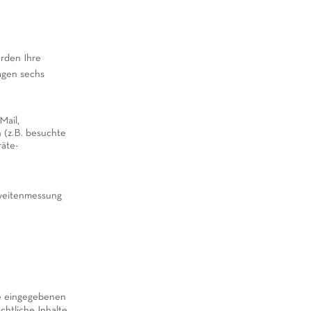
rden Ihre
agen sechs
Mail,
 (z.B. besuchte
räte-
hweitenmessung
e eingegebenen
chtliche Inhalte