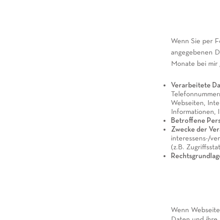
Wenn Sie per Fo
angegebenen Da
Monate bei mir 
Verarbeitete Da
Telefonnummern)
Webseiten, Inte
Informationen, 
Betroffene Per
Zwecke der Ver
interessens-/ve
(z.B. Zugriffss
Rechtsgrundlag
Wenn Webseiten
Daten und ihre I