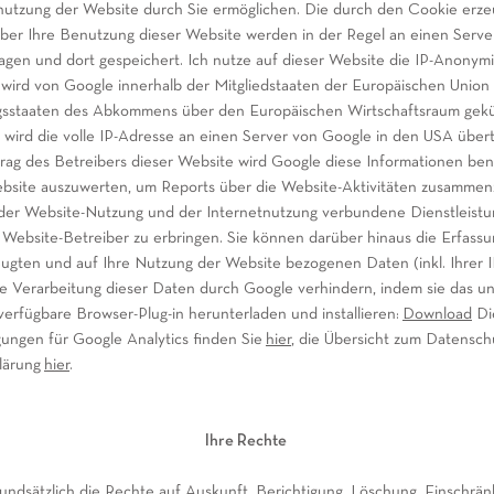
nutzung der Website durch Sie ermöglichen. Die durch den Cookie erz
ber Ihre Benutzung dieser Website werden in der Regel an einen Serve
gen und dort gespeichert. Ich nutze auf dieser Website die IP-Anonymis
 wird von Google innerhalb der Mitgliedstaaten der Europäischen Union 
gsstaaten des Abkommens über den Europäischen Wirtschaftsraum gekür
wird die volle IP-Adresse an einen Server von Google in den USA über
trag des Betreibers dieser Website wird Google diese Informationen ben
bsite auszuwerten, um Reports über die Website-Aktivitäten zusammen
 der Website-Nutzung und der Internetnutzung verbundene Dienstleist
ebsite-Betreiber zu erbringen. Sie können darüber hinaus die Erfassu
ugten und auf Ihre Nutzung der Website bezogenen Daten (inkl. Ihrer 
e Verarbeitung dieser Daten durch Google verhindern, indem sie das u
verfügbare Browser-Plug-in herunterladen und installieren:
Download
Di
ungen für Google Analytics finden Sie
hier
, die Übersicht zum Datensc
lärung
hier
.
Ihre Rechte
undsätzlich die Rechte auf Auskunft, Berichtigung, Löschung, Einschrän