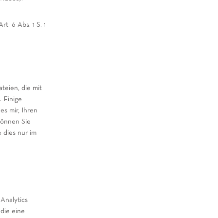
t. 6 Abs. 1 S. 1
teien, die mit
 Einige
es mir, Ihren
können Sie
 dies nur im
Analytics
die eine