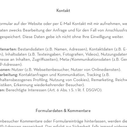
Kontakt
rmular auf der Website oder per E-Mail Kontakt mit mir aufnehmen, we
ten zwecks Bearbeitung der Anfrage und für den Fall von Anschlussfr
gespeichert. Diese Daten gebe ich nicht ohne Ihre Einwilligung weiter.
tenarten:
Bestandsdaten (z.B. Namen, Adressen), Kontaktdaten (z.B. E-
, Inhaltsdaten (z.B. Texteingaben, Fotografien, Videos), Nutzungsdaten
resse an Inhalten, Zugriffszeiten), Meta-/Kommunikationsdaten (z.B. Ge
IP-Adressen).
sonen:
Nutzer (z.B. Webseitenbesucher, Nutzer von Onlinediensten).
arbeitung:
Kontaktanfragen und Kommunikation, Tracking (z.B.
rhaltensbezogenes Profiling, Nutzung von Cookies), Remarketing, Reic
tatistiken, Erkennung wiederkehrender Besucher).
en:
Berechtigte Interessen (Art. 6 Abs. 1 S. 1 lit. f. DSGVO).
Formulardaten & Kommentare
besucher Kommentare oder Formulareinträge hinterlassen, werden di
P-Adressen gespeichert. Das erfolgt zur Sicherheit, falls jemand widerre