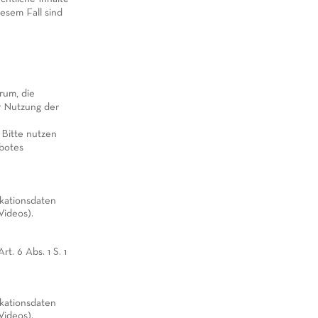
iesem Fall sind
rum, die
r Nutzung der
 Bitte nutzen
ebotes
kationsdaten
Videos).
t. 6 Abs. 1 S. 1
kationsdaten
Videos).