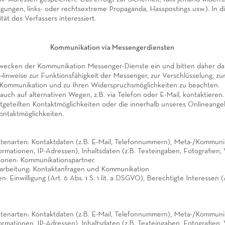
igungen, links- oder rechtsextreme Propaganda, Hasspostings usw.). In d
ität des Verfassers interessiert.
Kommunikation via Messengerdiensten
Zwecken der Kommunikation Messenger-Dienste ein und bitten daher da
inweise zur Funktionsfähigkeit der Messenger, zur Verschlüsselung, zu
Kommunikation und zu Ihren Widerspruchsmöglichkeiten zu beachten.
auch auf alternativen Wegen, z.B. via Telefon oder E-Mail, kontaktieren.
itgeteilten Kontaktmöglichkeiten oder die innerhalb unseres Onlineang
ntaktmöglichkeiten.
atenarten: Kontaktdaten (z.B. E-Mail, Telefonnummern), Meta-/Kommuni
ormationen, IP-Adressen), Inhaltsdaten (z.B. Texteingaben, Fotografien, 
sonen: Kommunikationspartner.
arbeitung: Kontaktanfragen und Kommunikation
: Einwilligung (Art. 6 Abs. 1 S. 1 lit. a DSGVO), Berechtigte Interessen (Ar
atenarten: Kontaktdaten (z.B. E-Mail, Telefonnummern), Meta-/Kommuni
ormationen, IP-Adressen), Inhaltsdaten (z.B. Texteingaben, Fotografien, 