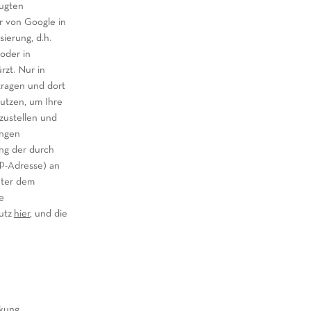
eugten
r von Google in
ierung, d.h.
oder in
zt. Nur in
tragen und dort
utzen, um Ihre
zustellen und
ungen
ng der durch
IP-Adresse) an
nter dem
e
hutz
hier
, und die
kung,