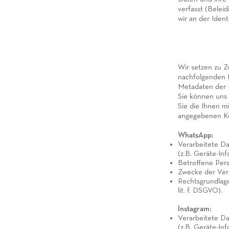
verfasst (Beleid
wir an der Ident
Wir setzen zu 
nachfolgenden H
Metadaten der 
Sie können uns 
Sie die Ihnen m
angegebenen Ko
WhatsApp:
Verarbeitete D
(z.B. Geräte-Inf
Betroffene Per
Zwecke der Ver
Rechtsgrundlagen
lit. f. DSGVO).
Instagram:
Verarbeitete D
(z.B. Geräte-Inf